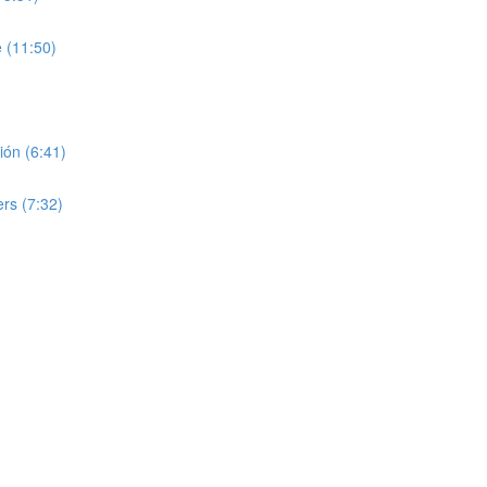
 (11:50)
nión (6:41)
ers (7:32)