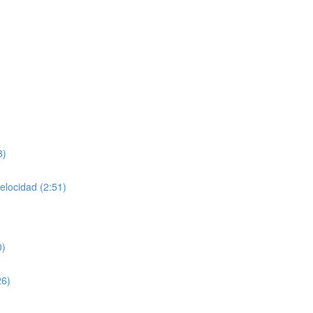
8)
velocidad (2:51)
0)
26)