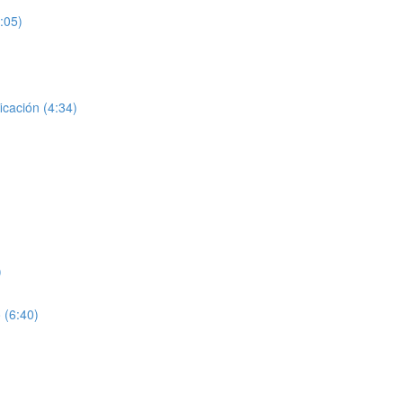
:05)
icación (4:34)
)
 (6:40)