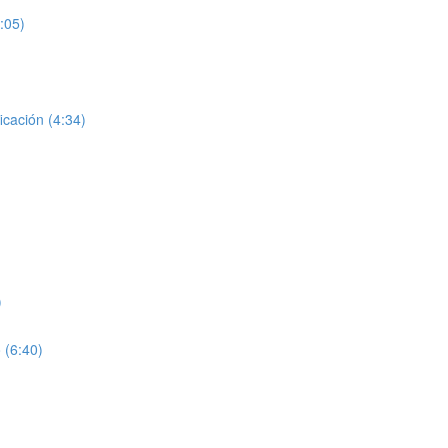
:05)
icación (4:34)
)
 (6:40)