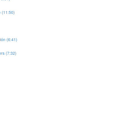
 (11:50)
nión (6:41)
ers (7:32)