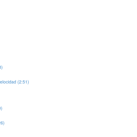
8)
velocidad (2:51)
0)
26)